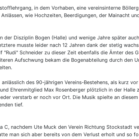
offlehrgang, in dem Vorhaben, eine vereinsinterne Böllerg
n Anlässen, wie Hochzeiten, Beerdigungen, der Mainacht u
 der Disziplin Bogen (Halle) und wenige Jahre später auch 
ztere musste leider nach 12 Jahren dank der stetig wachse
f "Rudi" Schneider zu dieser Zeit ebenfalls die Ämter des 
eiteren Aufschwung bekam die Bogenabteilung durch den Um
lten.
st anlässlich des 90-jährigen Vereins-Bestehens, als kurz
t und Ehrenmitglied Max Rosenberger plötzlich in der Halle
er verstarb er noch vor Ort. Die Musik spielte an diesem 
enden tief.
iga C, nachdem Ute Muck den Verein Richtung Stockstadt ve
tte man sich aber bereits von dem Verlust erholt und so fo