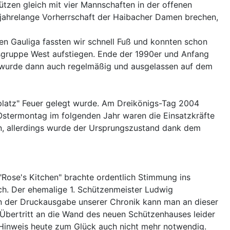
hützen gleich mit vier Mannschaften in der offenen
 jahrelange Vorherrschaft der Haibacher Damen brechen,
ten Gauliga fassten wir schnell Fuß und konnten schon
ksgruppe West aufstiegen. Ende der 1990er und Anfang
as wurde dann auch regelmäßig und ausgelassen auf dem
platz" Feuer gelegt wurde. Am Dreikönigs-Tag 2004
Ostermontag im folgenden Jahr waren die Einsatzkräfte
en, allerdings wurde der Ursprungszustand dank dem
Rose's Kitchen" brachte ordentlich Stimmung ins
ch. Der ehemalige 1. Schützenmeister Ludwig
 In der Druckausgabe unserer Chronik kann man an dieser
Übertritt an die Wand des neuen Schützenhauses leider
te Hinweis heute zum Glück auch nicht mehr notwendig.