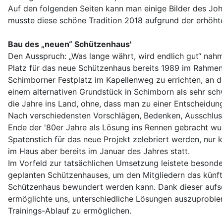
Auf den folgenden Seiten kann man einige Bilder des Joh
musste diese schöne Tradition 2018 aufgrund der erhöht
Bau des „neuen“ Schützenhaus'
Den Ausspruch: „Was lange währt, wird endlich gut“ nahm
Platz für das neue Schützenhaus bereits 1989 im Rahmen 
Schimborner Festplatz im Kapellenweg zu errichten, an d
einem alternativen Grundstück in Schimborn als sehr sc
die Jahre ins Land, ohne, dass man zu einer Entscheidu
Nach verschiedensten Vorschlägen, Bedenken, Ausschlussk
Ende der '80er Jahre als Lösung ins Rennen gebracht wu
Spatenstich für das neue Projekt zelebriert werden, nur 
im Haus aber bereits im Januar des Jahres statt.
Im Vorfeld zur tatsächlichen Umsetzung leistete besonder
geplanten Schützenhauses, um den Mitgliedern das künf
Schützenhaus bewundert werden kann. Dank dieser aufsch
ermöglichte uns, unterschiedliche Lösungen auszuprobier
Trainings-Ablauf zu ermöglichen.