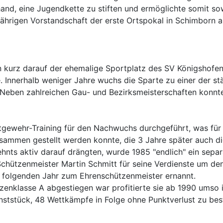
nd, eine Jugendkette zu stiften und ermöglichte somit sowo
jährigen Vorstandschaft der erste Ortspokal in Schimborn 
 kurz darauf der ehemalige Sportplatz des SV Königshofen 
. Innerhalb weniger Jahre wuchs die Sparte zu einer der st
en. Neben zahlreichen Gau- und Bezirksmeisterschaften konn
ftgewehr-Training für den Nachwuchs durchgeführt, was fü
usammen gestellt werden konnte, die 3 Jahre später auch d
hnts aktiv darauf drängten, wurde 1985 "endlich" ein sepa
Schützenmeister Martin Schmitt für seine Verdienste um de
m folgenden Jahr zum Ehrenschützenmeister ernannt.
tzenklasse A abgestiegen war profitierte sie ab 1990 umso
nststück, 48 Wettkämpfe in Folge ohne Punktverlust zu best