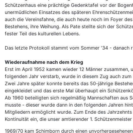
Schützenhaus eine prächtige Gedenktafel vor der Bogenhal
unermüdlichen Einsatzes des späteren Ehrenschützenmeis
auch die Vereinsfahne, die auch heute noch im Foyer des
Bestehens, ihre Weihung. Als Pate stellte sich der Schü
fester Teil des kulturellen Lebens.
Das letzte Protokoll stammt vom Sommer '34 - danach r
Wiederaufnahme nach dem Krieg
Erst im April 1952 kamen wieder 12 Männer zusammen, um
folgenden Jahr verstarb, wurde in diesem Zug auch zum
Zwei Jahre später konnte bereits das 50-jährige Bestehe
eingekleidet und das erste Mal überhaupt ein Schützenkö
Ab 1960 beteiligten sich regelmäßig Mannschaften aus
musste - dieser wurde dann in den folgenden Jahren hin
Mitgliedern ermöglicht wurde. Zum Ende des Jahrzehnts z
Kontinuität ein, die unser amtierender 1. Schützenmeiste
1969/70 kam Schimborn durch einen unvorhergesehenen 