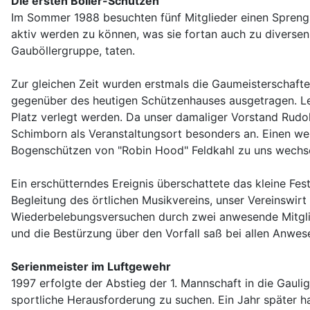
Die ersten Böller-Schützen
Im Sommer 1988 besuchten fünf Mitglieder einen Sprengst
aktiv werden zu können, was sie fortan auch zu diverse
Gauböllergruppe, taten.
Zur gleichen Zeit wurden erstmals die Gaumeisterschaften
gegenüber des heutigen Schützenhauses ausgetragen. Let
Platz verlegt werden. Da unser damaliger Vorstand Rudol
Schimborn als Veranstaltungsort besonders an. Einen w
Bogenschützen von "Robin Hood" Feldkahl zu uns wechse
Ein erschütterndes Ereignis überschattete das kleine Fe
Begleitung des örtlichen Musikvereins, unser Vereinswir
Wiederbelebungsversuchen durch zwei anwesende Mitglied
und die Bestürzung über den Vorfall saß bei allen Anwes
Serienmeister im Luftgewehr
1997 erfolgte der Abstieg der 1. Mannschaft in die Gaul
sportliche Herausforderung zu suchen. Ein Jahr später ha