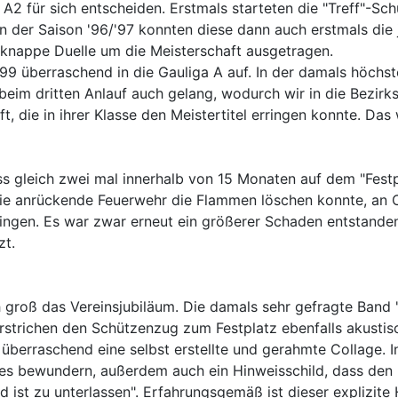
 A2 für sich entscheiden. Erstmals starteten die "Treff"-Sc
 der Saison '96/'97 konnten diese dann auch erstmals die
knappe Duelle um die Meisterschaft ausgetragen.
'99 überraschend in die Gauliga A auf. In der damals höchs
beim dritten Anlauf auch gelang, wodurch wir in die Bezir
, die in ihrer Klasse den Meistertitel erringen konnte. D
s gleich zwei mal innerhalb von 15 Monaten auf dem "Fest
die anrückende Feuerwehr die Flammen löschen konnte, an 
bringen. Es war zwar erneut ein größerer Schaden entstand
zt.
roß das Vereinsjubiläum. Die damals sehr gefragte Band "
rstrichen den Schützenzug zum Festplatz ebenfalls akustis
 überraschend eine selbst erstellte und gerahmte Collage.
tes bewundern, außerdem auch ein Hinweisschild, dass den 
nd ist zu unterlassen". Erfahrungsgemäß ist dieser explizi