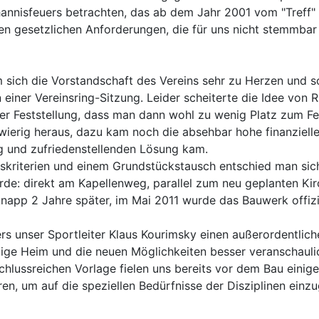
annisfeuers betrachten, das ab dem Jahr 2001 vom "Treff" 
en gesetzlichen Anforderungen, die für uns nicht stemmba
 sich die Vorstandschaft des Vereins sehr zu Herzen und s
einer Vereinsring-Sitzung. Leider scheiterte die Idee von
er Feststellung, dass man dann wohl zu wenig Platz zum Fei
hwierig heraus, dazu kam noch die absehbar hohe finanziel
ng und zufriedenstellenden Lösung kam.
riterien und einem Grundstückstausch entschied man sich l
rde: direkt am Kapellenweg, parallel zum neu geplanten Ki
knapp 2 Jahre später, im Mai 2011 wurde das Bauwerk offizie
s unser Sportleiter Klaus Kourimsky einen außerordentliche
tige Heim und die neuen Möglichkeiten besser veranschaul
lussreichen Vorlage fielen uns bereits vor dem Bau einige
en, um auf die speziellen Bedürfnisse der Disziplinen einz