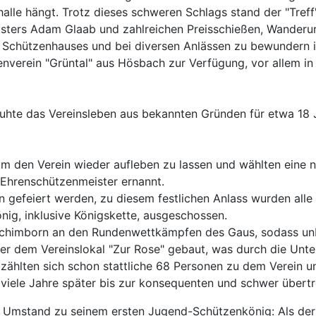
le hängt. Trotz dieses schweren Schlags stand der "Treff" 
ters Adam Glaab und zahlreichen Preisschießen, Wanderunge
 Schützenhauses und bei diversen Anlässen zu bewundern is
tzenverein "Grüntal" aus Hösbach zur Verfügung, vor allem 
uhte das Vereinsleben aus bekannten Gründen für etwa 18 
 den Verein wieder aufleben zu lassen und wählten eine n
 Ehrenschützenmeister ernannt.
n gefeiert werden, zu diesem festlichen Anlass wurden all
nig, inklusive Königskette, ausgeschossen.
 Schimborn an den Rundenwettkämpfen des Gaus, sodass un
ter dem Vereinslokal "Zur Rose" gebaut, was durch die Unt
ählten sich schon stattliche 68 Personen zu dem Verein un
r viele Jahre später bis zur konsequenten und schwer übertr
Umstand zu seinem ersten Jugend-Schützenkönig: Als der